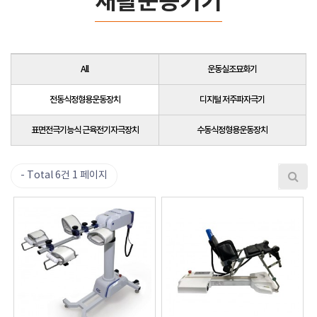
재활운동기기
All
운동실조묘화기
전동식정형용운동장치
디지털 저주파자극기
표면전극기능식 근육전기자극장치
수동식정형용운동장치
Total 6건
1 페이지