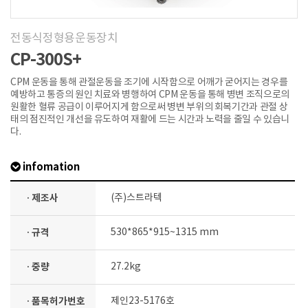
전동식정형용운동장치
CP-300S+
CPM 운동을 통해 관절운동을 조기에 시작함으로 어깨가 굳어지는 경우를
예방하고 통증의 원인 치료와 병행하여 CPM 운동을 통해 병변 조직으로의
원활한 혈류 공급이 이루어지게 함으로써 병변 부위의 회복기간과 관절 상
태의 점진적인 개선을 유도하여 재활에 드는 시간과 노력을 줄일 수 있습니
다.
infomation
· 제조사
(주)스트라텍
· 규격
530*865*915~1315 mm
· 중량
27.2kg
· 품목허가번호
제인23-5176호